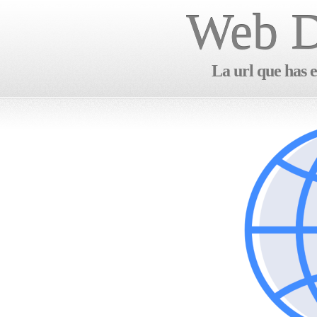
Web D
La url que has e